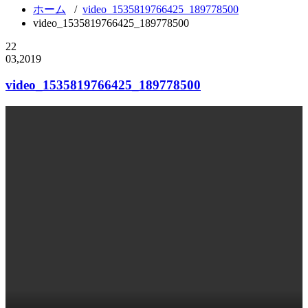
ホーム
/
video_1535819766425_189778500
video_1535819766425_189778500
22
03,2019
video_1535819766425_189778500