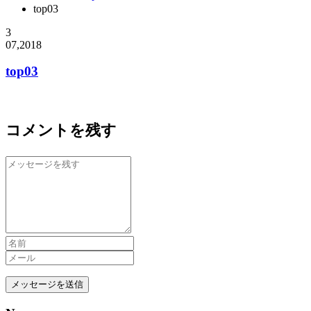
top03
3
07,2018
top03
コメントを残す